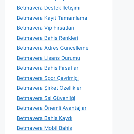
Betmavera Destek İletişimi
Betmavera Kayıt Tamamlama
Betmavera Vip Fırsatları
Betmavera Bahis Renkleri
Betmavera Adres Güncelleme
Betmavera Lisans Durumu
Betmavera Bahis Fırsatları
Betmavera Spor Çevrimiçi
Betmavera Şirket Özellikleri
Betmavera Ssl Güvenliği
Betmavera Önemli Avantajlar
Betmavera Bahis Kaydı
Betmavera Mobil Bahis