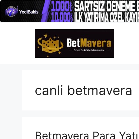
İçeriğe
atla
canli betmavera
Betmavera Para Yatı