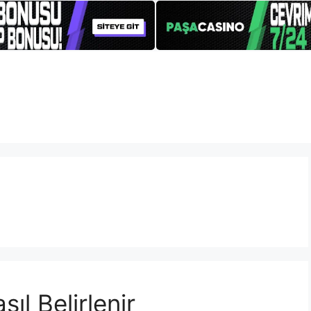
ıl Belirlenir