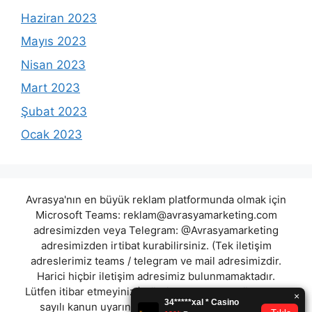
Haziran 2023
Mayıs 2023
Nisan 2023
Mart 2023
Şubat 2023
Ocak 2023
Avrasya'nın en büyük reklam platformunda olmak için
Microsoft Teams:
reklam@avrasyamarketing.com
adresimizden veya Telegram: @Avrasyamarketing
adresimizden irtibat kurabilirsiniz. (Tek iletişim
adreslerimiz teams / telegram ve mail adresimizdir.
Harici hiçbir iletişim adresimiz bulunmamaktadır.
Lütfen itibar etmeyiniz.) Türkiye yasalarına göre 7258
sayılı kanun uyarınca yasa dışı bahis oynamanın