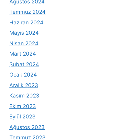
Ağustos 2024
Temmuz 2024
Haziran 2024
Mayıs 2024
Nisan 2024
Mart 2024
Şubat 2024
Ocak 2024
Aralık 2023
Kasım 2023
Ekim 2023
Eylül 2023
Ağustos 2023
Temmuz 2023