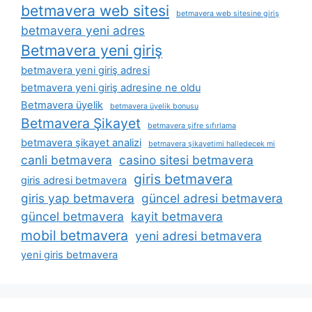
betmavera web sitesi
betmavera web sitesine giriş
betmavera yeni adres
Betmavera yeni giriş
betmavera yeni giriş adresi
betmavera yeni giriş adresine ne oldu
Betmavera üyelik
betmavera üyelik bonusu
Betmavera Şikayet
betmavera şifre sıfırlama
betmavera şikayet analizi
betmavera şikayetimi halledecek mi
canli betmavera
casino sitesi betmavera
giris betmavera
giris adresi betmavera
giris yap betmavera
güncel adresi betmavera
güncel betmavera
kayit betmavera
mobil betmavera
yeni adresi betmavera
yeni giris betmavera