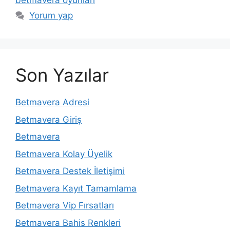
betmavera oyunları
Yorum yap
Son Yazılar
Betmavera Adresi
Betmavera Giriş
Betmavera
Betmavera Kolay Üyelik
Betmavera Destek İletişimi
Betmavera Kayıt Tamamlama
Betmavera Vip Fırsatları
Betmavera Bahis Renkleri