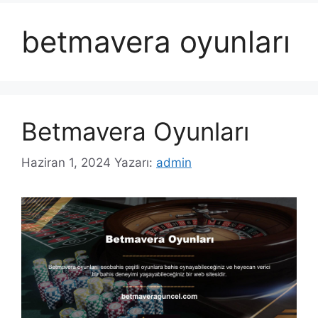
betmavera oyunları
Betmavera Oyunları
Haziran 1, 2024
Yazarı:
admin