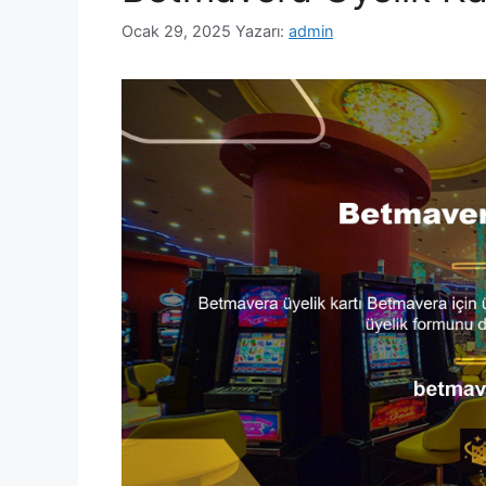
Ocak 29, 2025
Yazarı:
admin