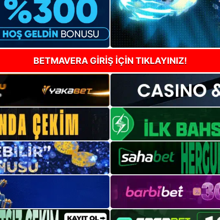
BETMAVERA GİRİŞ İÇİN TIKLAYINIZ!