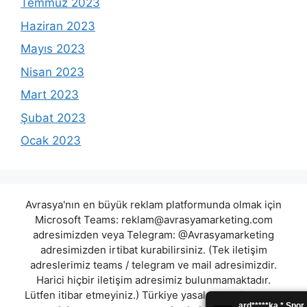
Temmuz 2023
Haziran 2023
Mayıs 2023
Nisan 2023
Mart 2023
Şubat 2023
Ocak 2023
Avrasya'nın en büyük reklam platformunda olmak için
Microsoft Teams:
reklam@avrasyamarketing.com
adresimizden veya Telegram: @Avrasyamarketing
adresimizden irtibat kurabilirsiniz. (Tek iletişim
adreslerimiz teams / telegram ve mail adresimizdir.
Harici hiçbir iletişim adresimiz bulunmamaktadır.
Lütfen itibar etmeyiniz.) Türkiye yasalarına göre 7258