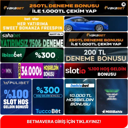
×
BETMAVERA GİRİŞ İÇİN TIKLAYINIZ!