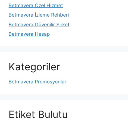
Betmavera Özel Hizmet
Betmavera İzleme Rehberi
Betmavera Güvenilir Şirket
Betmavera Hesap
Kategoriler
Betmavera Promosyonlar
Etiket Bulutu