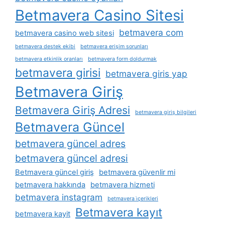
Betmavera Casino Sitesi
betmavera com
betmavera casino web sitesi
betmavera destek ekibi
betmavera erişim sorunları
betmavera etkinlik oranları
betmavera form doldurmak
betmavera girisi
betmavera giris yap
Betmavera Giriş
Betmavera Giriş Adresi
betmavera giriş bilgileri
Betmavera Güncel
betmavera güncel adres
betmavera güncel adresi
Betmavera güncel giriş
betmavera güvenlir mi
betmavera hakkında
betmavera hizmeti
betmavera instagram
betmavera i̇çerikleri
Betmavera kayıt
betmavera kayit