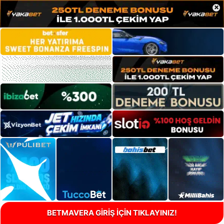
×
BETMAVERA GİRİŞ İÇİN TIKLAYINIZ!