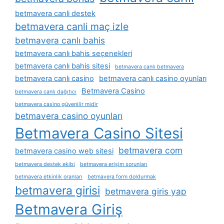
betmavera canli destek
betmavera canli maç izle
betmavera canlı bahis
betmavera canlı bahis seçenekleri
betmavera canlı bahis sitesi
betmavera canlı betmavera
betmavera canlı casino
betmavera canlı casino oyunları
Betmavera Casino
betmavera canlı dağıtıcı
betmavera casino güvenilir midir
betmavera casino oyunları
Betmavera Casino Sitesi
betmavera com
betmavera casino web sitesi
betmavera destek ekibi
betmavera erişim sorunları
betmavera etkinlik oranları
betmavera form doldurmak
betmavera girisi
betmavera giris yap
Betmavera Giriş