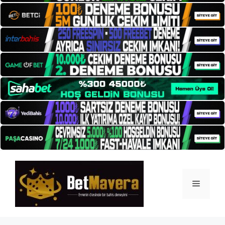
İçeriğe
atla
Menü