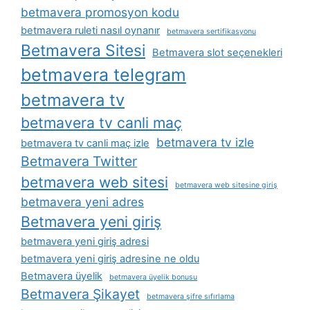
betmavera promosyon kodu
betmavera ruleti nasıl oynanır
betmavera sertifikasyonu
Betmavera Sitesi
Betmavera slot seçenekleri
betmavera telegram
betmavera tv
betmavera tv canli maç
betmavera tv izle
betmavera tv canli maç izle
Betmavera Twitter
betmavera web sitesi
betmavera web sitesine giriş
betmavera yeni adres
Betmavera yeni giriş
betmavera yeni giriş adresi
betmavera yeni giriş adresine ne oldu
Betmavera üyelik
betmavera üyelik bonusu
Betmavera Şikayet
betmavera şifre sıfırlama