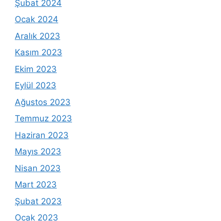
Şubat 2024
Ocak 2024
Aralık 2023
Kasım 2023
Ekim 2023
Eylül 2023
Ağustos 2023
Temmuz 2023
Haziran 2023
Mayıs 2023
Nisan 2023
Mart 2023
Şubat 2023
Ocak 2023