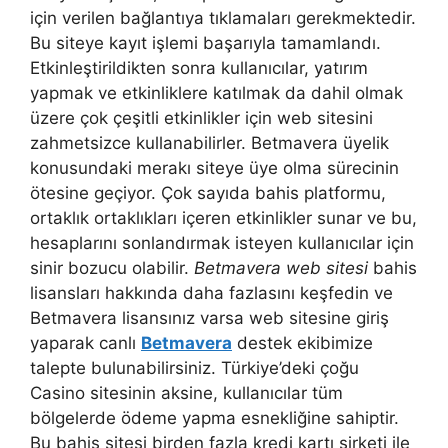
için verilen bağlantıya tıklamaları gerekmektedir.
Bu siteye kayıt işlemi başarıyla tamamlandı.
Etkinleştirildikten sonra kullanıcılar, yatırım
yapmak ve etkinliklere katılmak da dahil olmak
üzere çok çeşitli etkinlikler için web sitesini
zahmetsizce kullanabilirler. Betmavera üyelik
konusundaki merakı siteye üye olma sürecinin
ötesine geçiyor. Çok sayıda bahis platformu,
ortaklık ortaklıkları içeren etkinlikler sunar ve bu,
hesaplarını sonlandırmak isteyen kullanıcılar için
sinir bozucu olabilir.
Betmavera web sitesi
bahis
lisansları hakkında daha fazlasını keşfedin ve
Betmavera lisansınız varsa web sitesine giriş
yaparak canlı
Betmavera
destek ekibimize
talepte bulunabilirsiniz. Türkiye’deki çoğu
Casino sitesinin aksine, kullanıcılar tüm
bölgelerde ödeme yapma esnekliğine sahiptir.
Bu bahis sitesi birden fazla kredi kartı şirketi ile