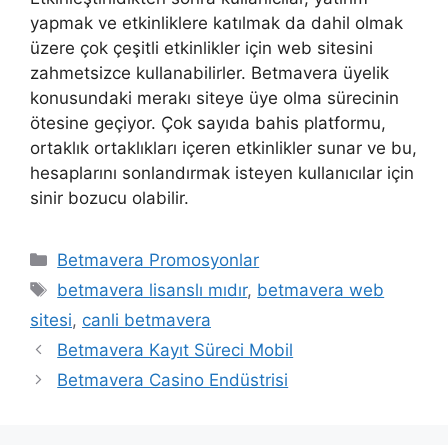
yapmak ve etkinliklere katılmak da dahil olmak
üzere çok çeşitli etkinlikler için web sitesini
zahmetsizce kullanabilirler. Betmavera üyelik
konusundaki merakı siteye üye olma sürecinin
ötesine geçiyor. Çok sayıda bahis platformu,
ortaklık ortaklıkları içeren etkinlikler sunar ve bu,
hesaplarını sonlandırmak isteyen kullanıcılar için
sinir bozucu olabilir.
Kategoriler
Betmavera Promosyonlar
Etiketler
betmavera lisanslı mıdır
,
betmavera web
sitesi
,
canli betmavera
Betmavera Kayıt Süreci Mobil
Betmavera Casino Endüstrisi