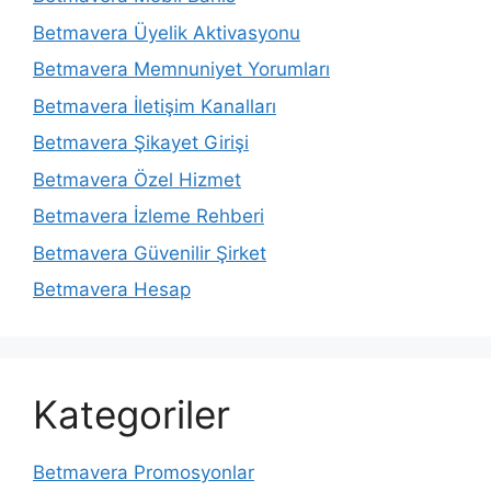
Betmavera Üyelik Aktivasyonu
Betmavera Memnuniyet Yorumları
Betmavera İletişim Kanalları
Betmavera Şikayet Girişi
Betmavera Özel Hizmet
Betmavera İzleme Rehberi
Betmavera Güvenilir Şirket
Betmavera Hesap
Kategoriler
Betmavera Promosyonlar