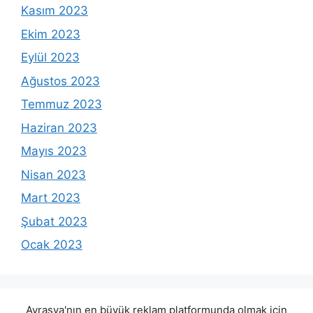
Kasım 2023
Ekim 2023
Eylül 2023
Ağustos 2023
Temmuz 2023
Haziran 2023
Mayıs 2023
Nisan 2023
Mart 2023
Şubat 2023
Ocak 2023
Avrasya'nın en büyük reklam platformunda olmak için