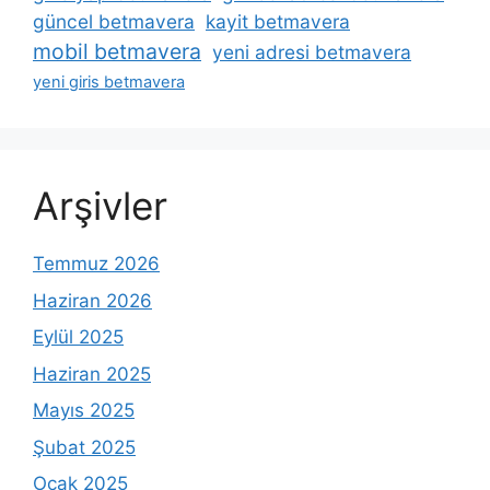
güncel betmavera
kayit betmavera
mobil betmavera
yeni adresi betmavera
yeni giris betmavera
Arşivler
Temmuz 2026
Haziran 2026
Eylül 2025
Haziran 2025
Mayıs 2025
Şubat 2025
Ocak 2025