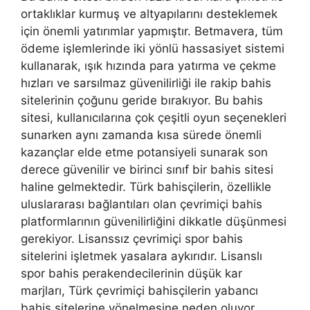
ortaklıklar kurmuş ve altyapılarını desteklemek
için önemli yatırımlar yapmıştır. Betmavera, tüm
ödeme işlemlerinde iki yönlü hassasiyet sistemi
kullanarak, ışık hızında para yatırma ve çekme
hızları ve sarsılmaz güvenilirliği ile rakip bahis
sitelerinin çoğunu geride bırakıyor. Bu bahis
sitesi, kullanıcılarına çok çeşitli oyun seçenekleri
sunarken aynı zamanda kısa sürede önemli
kazançlar elde etme potansiyeli sunarak son
derece güvenilir ve birinci sınıf bir bahis sitesi
haline gelmektedir. Türk bahisçilerin, özellikle
uluslararası bağlantıları olan çevrimiçi bahis
platformlarının güvenilirliğini dikkatle düşünmesi
gerekiyor. Lisanssız çevrimiçi spor bahis
sitelerini işletmek yasalara aykırıdır. Lisanslı
spor bahis perakendecilerinin düşük kar
marjları, Türk çevrimiçi bahisçilerin yabancı
bahis sitelerine yönelmesine neden oluyor.