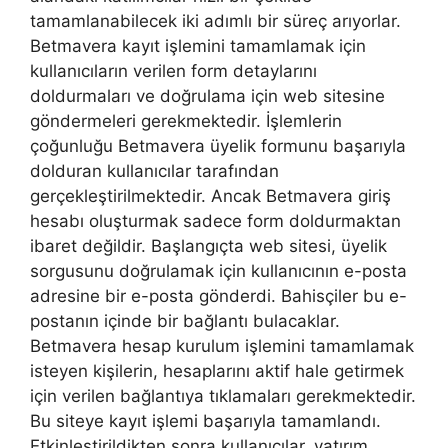
tamamlanabilecek iki adımlı bir süreç arıyorlar.
Betmavera kayıt işlemini tamamlamak için
kullanıcıların verilen form detaylarını
doldurmaları ve doğrulama için web sitesine
göndermeleri gerekmektedir. İşlemlerin
çoğunluğu Betmavera üyelik formunu başarıyla
dolduran kullanıcılar tarafından
gerçekleştirilmektedir. Ancak Betmavera giriş
hesabı oluşturmak sadece form doldurmaktan
ibaret değildir. Başlangıçta web sitesi, üyelik
sorgusunu doğrulamak için kullanıcının e-posta
adresine bir e-posta gönderdi. Bahisçiler bu e-
postanın içinde bir bağlantı bulacaklar.
Betmavera hesap kurulum işlemini tamamlamak
isteyen kişilerin, hesaplarını aktif hale getirmek
için verilen bağlantıya tıklamaları gerekmektedir.
Bu siteye kayıt işlemi başarıyla tamamlandı.
Etkinleştirildikten sonra kullanıcılar, yatırım