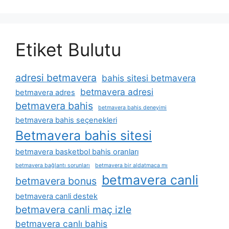
Etiket Bulutu
adresi betmavera
bahis sitesi betmavera
betmavera adresi
betmavera adres
betmavera bahis
betmavera bahis deneyimi
betmavera bahis seçenekleri
Betmavera bahis sitesi
betmavera basketbol bahis oranları
betmavera bağlantı sorunları
betmavera bir aldatmaca mı
betmavera canli
betmavera bonus
betmavera canli destek
betmavera canli maç izle
betmavera canlı bahis