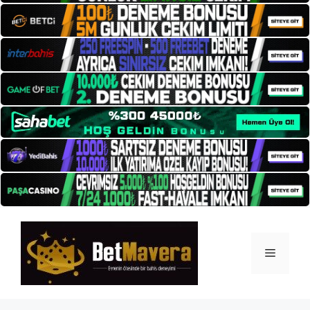
İçeriğe
atla
Menü