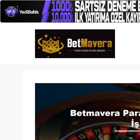
İçeriğe
atla