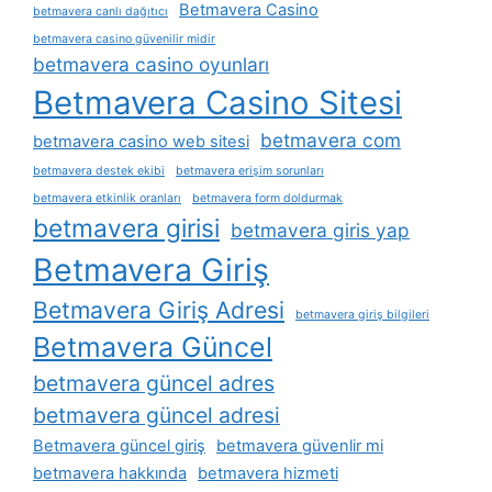
Betmavera Casino
betmavera canlı dağıtıcı
betmavera casino güvenilir midir
betmavera casino oyunları
Betmavera Casino Sitesi
betmavera com
betmavera casino web sitesi
betmavera destek ekibi
betmavera erişim sorunları
betmavera etkinlik oranları
betmavera form doldurmak
betmavera girisi
betmavera giris yap
Betmavera Giriş
Betmavera Giriş Adresi
betmavera giriş bilgileri
Betmavera Güncel
betmavera güncel adres
betmavera güncel adresi
Betmavera güncel giriş
betmavera güvenlir mi
betmavera hakkında
betmavera hizmeti