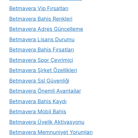
Betmavera Vip Fırsatları
Betmavera Bahis Renkleri
Betmavera Adres Güncelleme
Betmavera Lisans Durumu
Betmavera Bahis Fırsatları
Betmavera Spor Çevrimiçi
Betmavera Şirket Özellikleri
Betmavera Ssl Güvenliği
Betmavera Önemli Avantajlar
Betmavera Bahis Kaydı
Betmavera Mobil Bahis
Betmavera Üyelik Aktivasyonu
Betmavera Memnuniyet Yorumları