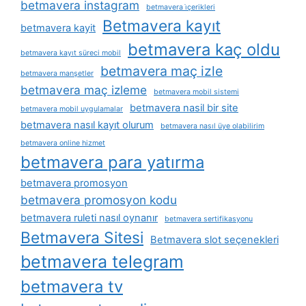
betmavera instagram
betmavera i̇çerikleri
Betmavera kayıt
betmavera kayit
betmavera kaç oldu
betmavera kayıt süreci mobil
betmavera maç izle
betmavera manşetler
betmavera maç izleme
betmavera mobil sistemi
betmavera nasil bir site
betmavera mobil uygulamalar
betmavera nasıl kayıt olurum
betmavera nasıl üye olabilirim
betmavera online hizmet
betmavera para yatırma
betmavera promosyon
betmavera promosyon kodu
betmavera ruleti nasıl oynanır
betmavera sertifikasyonu
Betmavera Sitesi
Betmavera slot seçenekleri
betmavera telegram
betmavera tv