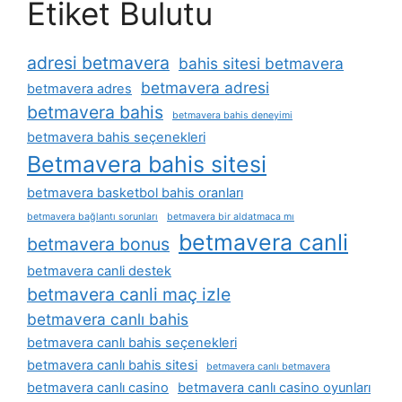
Etiket Bulutu
adresi betmavera
bahis sitesi betmavera
betmavera adresi
betmavera adres
betmavera bahis
betmavera bahis deneyimi
betmavera bahis seçenekleri
Betmavera bahis sitesi
betmavera basketbol bahis oranları
betmavera bağlantı sorunları
betmavera bir aldatmaca mı
betmavera canli
betmavera bonus
betmavera canli destek
betmavera canli maç izle
betmavera canlı bahis
betmavera canlı bahis seçenekleri
betmavera canlı bahis sitesi
betmavera canlı betmavera
betmavera canlı casino
betmavera canlı casino oyunları