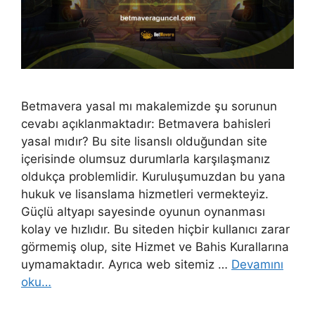
Betmavera yasal mı makalemizde şu sorunun
cevabı açıklanmaktadır: Betmavera bahisleri
yasal mıdır? Bu site lisanslı olduğundan site
içerisinde olumsuz durumlarla karşılaşmanız
oldukça problemlidir. Kuruluşumuzdan bu yana
hukuk ve lisanslama hizmetleri vermekteyiz.
Güçlü altyapı sayesinde oyunun oynanması
kolay ve hızlıdır. Bu siteden hiçbir kullanıcı zarar
görmemiş olup, site Hizmet ve Bahis Kurallarına
uymamaktadır. Ayrıca web sitemiz …
Devamını
oku…