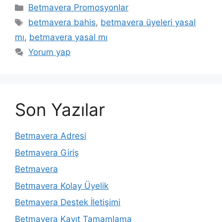
Kategoriler
Betmavera Promosyonlar
Etiketler
betmavera bahis
,
betmavera üyeleri yasal
mı
,
betmavera yasal mı
Yorum yap
Son Yazılar
Betmavera Adresi
Betmavera Giriş
Betmavera
Betmavera Kolay Üyelik
Betmavera Destek İletişimi
Betmavera Kayıt Tamamlama