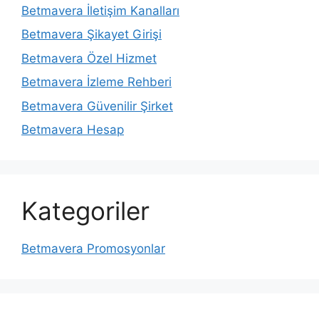
Betmavera İletişim Kanalları
Betmavera Şikayet Girişi
Betmavera Özel Hizmet
Betmavera İzleme Rehberi
Betmavera Güvenilir Şirket
Betmavera Hesap
Kategoriler
Betmavera Promosyonlar