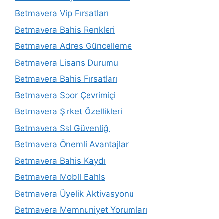
Betmavera Vip Fırsatları
Betmavera Bahis Renkleri
Betmavera Adres Güncelleme
Betmavera Lisans Durumu
Betmavera Bahis Fırsatları
Betmavera Spor Çevrimiçi
Betmavera Şirket Özellikleri
Betmavera Ssl Güvenliği
Betmavera Önemli Avantajlar
Betmavera Bahis Kaydı
Betmavera Mobil Bahis
Betmavera Üyelik Aktivasyonu
Betmavera Memnuniyet Yorumları