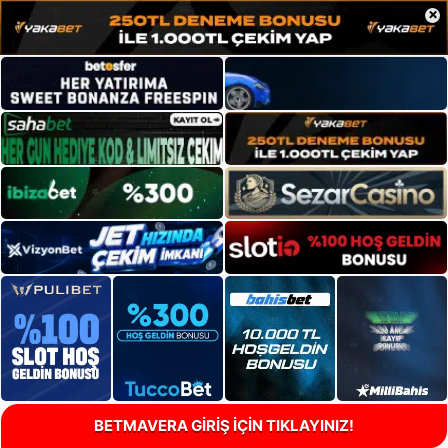
×
BETMAVERA GİRİŞ İÇİN TIKLAYINIZ!