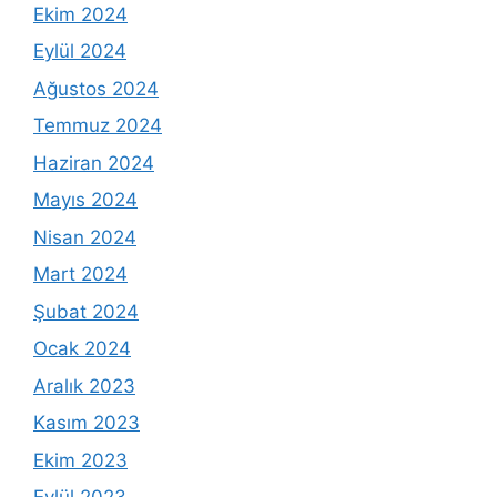
Ekim 2024
Eylül 2024
Ağustos 2024
Temmuz 2024
Haziran 2024
Mayıs 2024
Nisan 2024
Mart 2024
Şubat 2024
Ocak 2024
Aralık 2023
Kasım 2023
Ekim 2023