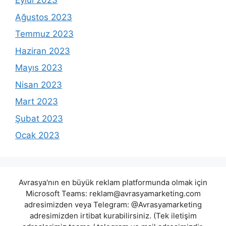
Eylül 2023
Ağustos 2023
Temmuz 2023
Haziran 2023
Mayıs 2023
Nisan 2023
Mart 2023
Şubat 2023
Ocak 2023
Avrasya'nın en büyük reklam platformunda olmak için
Microsoft Teams:
reklam@avrasyamarketing.com
adresimizden veya Telegram: @Avrasyamarketing
adresimizden irtibat kurabilirsiniz. (Tek iletişim