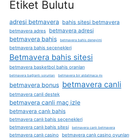
Etiket Bulutu
adresi betmavera
bahis sitesi betmavera
betmavera adresi
betmavera adres
betmavera bahis
betmavera bahis deneyimi
betmavera bahis seçenekleri
Betmavera bahis sitesi
betmavera basketbol bahis oranları
betmavera bağlantı sorunları
betmavera bir aldatmaca mı
betmavera canli
betmavera bonus
betmavera canli destek
betmavera canli maç izle
betmavera canlı bahis
betmavera canlı bahis seçenekleri
betmavera canlı bahis sitesi
betmavera canlı betmavera
betmavera canlı casino
betmavera canlı casino oyunları