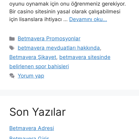
oyunu oynamak için onu öğrenmeniz gerekiyor.
Bir casino sitesinin yasal olarak çalışabilmesi
için lisanslara ihtiyacı …
Devamını oku…
Kategoriler
Betmavera Promosyonlar
Etiketler
betmavera mevduatları hakkında
,
Betmavera Şikayet
,
betmavera sitesinde
belirlenen spor bahisleri
Yorum yap
Son Yazılar
Betmavera Adresi
Betmavera Giriş