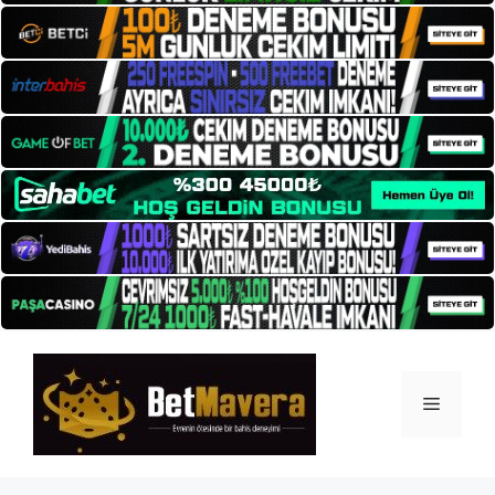
İçeriğe
atla
Menü