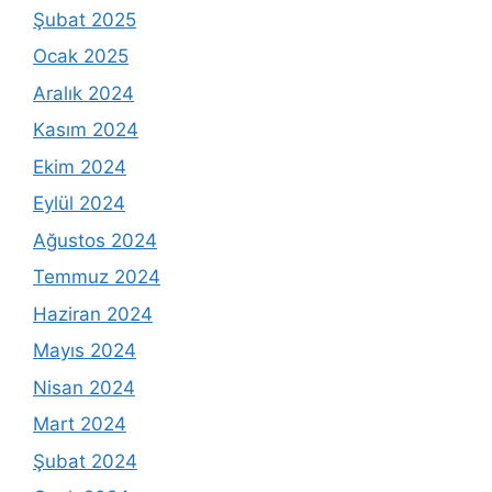
Şubat 2025
Ocak 2025
Aralık 2024
Kasım 2024
Ekim 2024
Eylül 2024
Ağustos 2024
Temmuz 2024
Haziran 2024
Mayıs 2024
Nisan 2024
Mart 2024
Şubat 2024