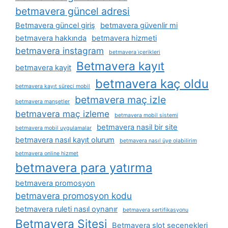
betmavera güncel adresi
Betmavera güncel giriş
betmavera güvenlir mi
betmavera hakkında
betmavera hizmeti
betmavera instagram
betmavera i̇çerikleri
Betmavera kayıt
betmavera kayit
betmavera kaç oldu
betmavera kayıt süreci mobil
betmavera maç izle
betmavera manşetler
betmavera maç izleme
betmavera mobil sistemi
betmavera nasil bir site
betmavera mobil uygulamalar
betmavera nasıl kayıt olurum
betmavera nasıl üye olabilirim
betmavera online hizmet
betmavera para yatırma
betmavera promosyon
betmavera promosyon kodu
betmavera ruleti nasıl oynanır
betmavera sertifikasyonu
Betmavera Sitesi
Betmavera slot seçenekleri