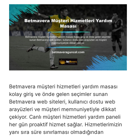
Betmavera müşteri hizmetleri yardım masası
kolay giriş ve önde gelen seçimler sunan
Betmavera web siteleri, kullanıcı dostu web
arayüzleri ve müşteri memnuniyetiyle dikkat
çekiyor. Canlı müşteri hizmetleri yardım paneli
her gün proaktif hizmet sağlar. Hizmetlerimizin
yanı sıra süre sınırlaması olmadığından