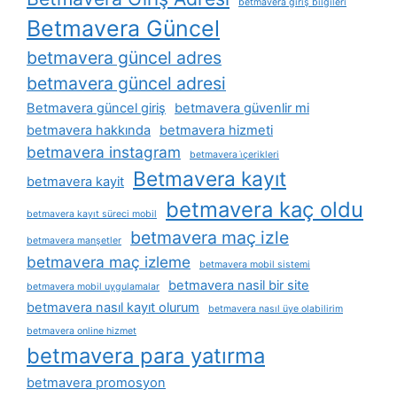
betmavera giriş bilgileri
Betmavera Güncel
betmavera güncel adres
betmavera güncel adresi
Betmavera güncel giriş
betmavera güvenlir mi
betmavera hakkında
betmavera hizmeti
betmavera instagram
betmavera i̇çerikleri
Betmavera kayıt
betmavera kayit
betmavera kaç oldu
betmavera kayıt süreci mobil
betmavera maç izle
betmavera manşetler
betmavera maç izleme
betmavera mobil sistemi
betmavera nasil bir site
betmavera mobil uygulamalar
betmavera nasıl kayıt olurum
betmavera nasıl üye olabilirim
betmavera online hizmet
betmavera para yatırma
betmavera promosyon