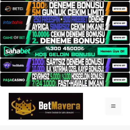
İçeriğe
atla
Menü