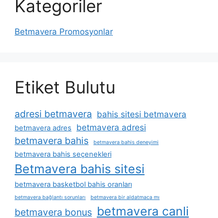
Kategoriler
Betmavera Promosyonlar
Etiket Bulutu
adresi betmavera
bahis sitesi betmavera
betmavera adresi
betmavera adres
betmavera bahis
betmavera bahis deneyimi
betmavera bahis seçenekleri
Betmavera bahis sitesi
betmavera basketbol bahis oranları
betmavera bağlantı sorunları
betmavera bir aldatmaca mı
betmavera canli
betmavera bonus