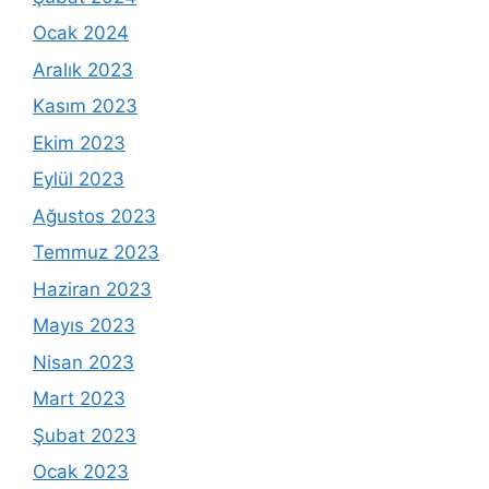
Ocak 2024
Aralık 2023
Kasım 2023
Ekim 2023
Eylül 2023
Ağustos 2023
Temmuz 2023
Haziran 2023
Mayıs 2023
Nisan 2023
Mart 2023
Şubat 2023
Ocak 2023