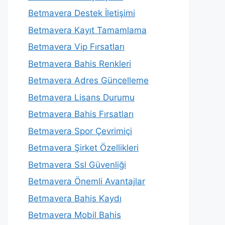
Betmavera Destek İletişimi
Betmavera Kayıt Tamamlama
Betmavera Vip Fırsatları
Betmavera Bahis Renkleri
Betmavera Adres Güncelleme
Betmavera Lisans Durumu
Betmavera Bahis Fırsatları
Betmavera Spor Çevrimiçi
Betmavera Şirket Özellikleri
Betmavera Ssl Güvenliği
Betmavera Önemli Avantajlar
Betmavera Bahis Kaydı
Betmavera Mobil Bahis