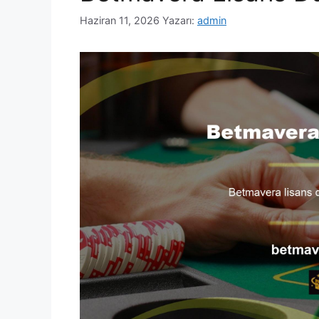
Haziran 11, 2026
Yazarı:
admin