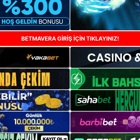
BETMAVERA GİRİŞ İÇİN TIKLAYINIZ!