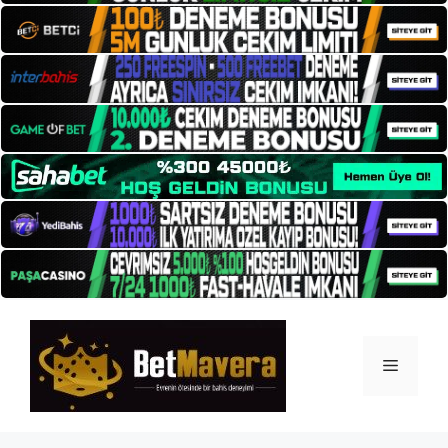
İçeriğe
atla
Menü