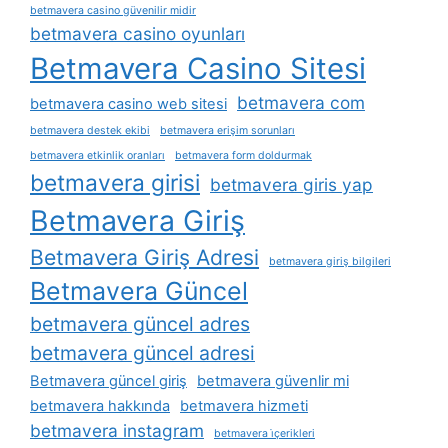
betmavera casino güvenilir midir
betmavera casino oyunları
Betmavera Casino Sitesi
betmavera com
betmavera casino web sitesi
betmavera destek ekibi
betmavera erişim sorunları
betmavera etkinlik oranları
betmavera form doldurmak
betmavera girisi
betmavera giris yap
Betmavera Giriş
Betmavera Giriş Adresi
betmavera giriş bilgileri
Betmavera Güncel
betmavera güncel adres
betmavera güncel adresi
Betmavera güncel giriş
betmavera güvenlir mi
betmavera hakkında
betmavera hizmeti
betmavera instagram
betmavera i̇çerikleri