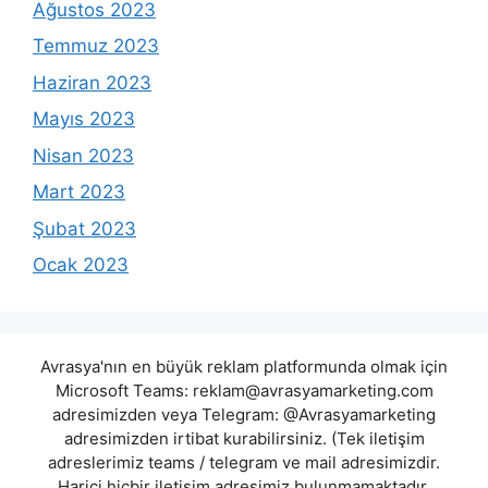
Ağustos 2023
Temmuz 2023
Haziran 2023
Mayıs 2023
Nisan 2023
Mart 2023
Şubat 2023
Ocak 2023
Avrasya'nın en büyük reklam platformunda olmak için
Microsoft Teams:
reklam@avrasyamarketing.com
adresimizden veya Telegram: @Avrasyamarketing
adresimizden irtibat kurabilirsiniz. (Tek iletişim
adreslerimiz teams / telegram ve mail adresimizdir.
Harici hiçbir iletişim adresimiz bulunmamaktadır.