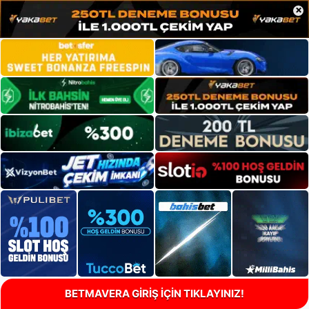
×
BETMAVERA GİRİŞ İÇİN TIKLAYINIZ!