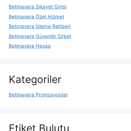
Betmavera Şikayet Girişi
Betmavera Özel Hizmet
Betmavera İzleme Rehberi
Betmavera Güvenilir Şirket
Betmavera Hesap
Kategoriler
Betmavera Promosyonlar
Etiket Bulutu