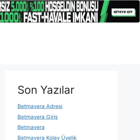
Son Yazılar
Betmavera Adresi
Betmavera Giriş
Betmavera
Betmavera Kolay Üyelik