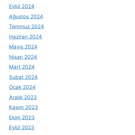
Eylül 2024
Ağustos 2024
Temmuz 2024
Haziran 2024
Mayıs 2024
Nisan 2024
Mart 2024
Şubat 2024
Ocak 2024
Aralık 2023
Kasım 2023
Ekim 2023
Eylül 2023