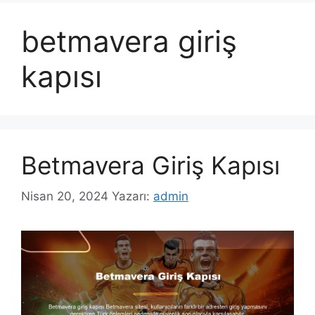
betmavera giriş
kapısı
Betmavera Giriş Kapısı
Nisan 20, 2024
Yazarı:
admin