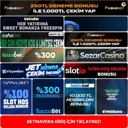
×
BETMAVERA GİRİŞ İÇİN TIKLAYINIZ!