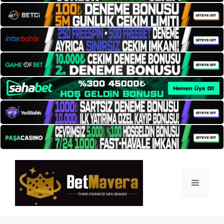
İçeriğe
atla
Menü