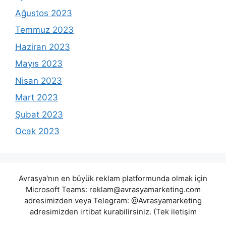
Ağustos 2023
Temmuz 2023
Haziran 2023
Mayıs 2023
Nisan 2023
Mart 2023
Şubat 2023
Ocak 2023
Avrasya'nın en büyük reklam platformunda olmak için
Microsoft Teams:
reklam@avrasyamarketing.com
adresimizden veya Telegram: @Avrasyamarketing
adresimizden irtibat kurabilirsiniz. (Tek iletişim
adreslerimiz teams / telegram ve mail adresimizdir.