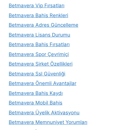
Betmavera Vip Fırsatları
Betmavera Bahis Renkleri
Betmavera Adres Güncelleme
Betmavera Lisans Durumu
Betmavera Bahis Fırsatları
Betmavera Spor Çevrimiçi
Betmavera Şirket Özellikleri
Betmavera Ssl Güvenliği
Betmavera Önemli Avantajlar
Betmavera Bahis Kaydı
Betmavera Mobil Bahis
Betmavera Üyelik Aktivasyonu
Betmavera Memnuniyet Yorumları