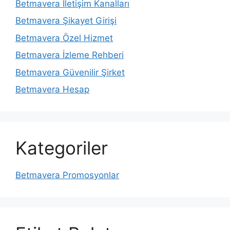
Betmavera İletişim Kanalları
Betmavera Şikayet Girişi
Betmavera Özel Hizmet
Betmavera İzleme Rehberi
Betmavera Güvenilir Şirket
Betmavera Hesap
Kategoriler
Betmavera Promosyonlar