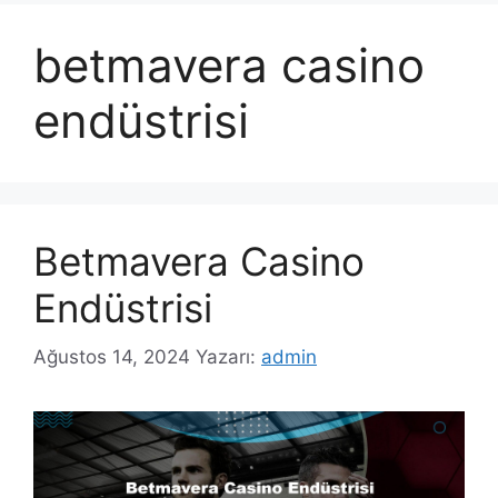
betmavera casino
endüstrisi
Betmavera Casino
Endüstrisi
Ağustos 14, 2024
Yazarı:
admin