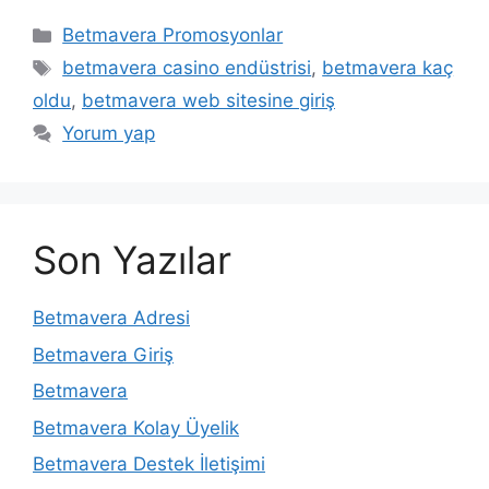
Kategoriler
Betmavera Promosyonlar
Etiketler
betmavera casino endüstrisi
,
betmavera kaç
oldu
,
betmavera web sitesine giriş
Yorum yap
Son Yazılar
Betmavera Adresi
Betmavera Giriş
Betmavera
Betmavera Kolay Üyelik
Betmavera Destek İletişimi