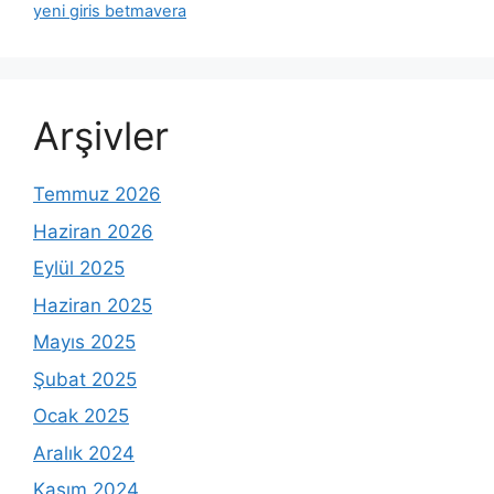
yeni giris betmavera
Arşivler
Temmuz 2026
Haziran 2026
Eylül 2025
Haziran 2025
Mayıs 2025
Şubat 2025
Ocak 2025
Aralık 2024
Kasım 2024