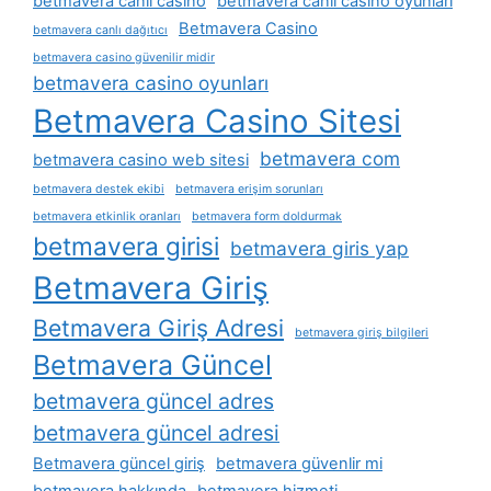
betmavera canlı casino
betmavera canlı casino oyunları
Betmavera Casino
betmavera canlı dağıtıcı
betmavera casino güvenilir midir
betmavera casino oyunları
Betmavera Casino Sitesi
betmavera com
betmavera casino web sitesi
betmavera destek ekibi
betmavera erişim sorunları
betmavera etkinlik oranları
betmavera form doldurmak
betmavera girisi
betmavera giris yap
Betmavera Giriş
Betmavera Giriş Adresi
betmavera giriş bilgileri
Betmavera Güncel
betmavera güncel adres
betmavera güncel adresi
Betmavera güncel giriş
betmavera güvenlir mi