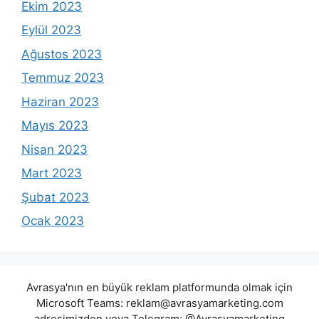
Ekim 2023
Eylül 2023
Ağustos 2023
Temmuz 2023
Haziran 2023
Mayıs 2023
Nisan 2023
Mart 2023
Şubat 2023
Ocak 2023
Avrasya'nın en büyük reklam platformunda olmak için
Microsoft Teams:
reklam@avrasyamarketing.com
adresimizden veya Telegram: @Avrasyamarketing