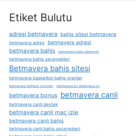
Etiket Bulutu
adresi betmavera
bahis sitesi betmavera
betmavera adresi
betmavera adres
betmavera bahis
betmavera bahis deneyimi
betmavera bahis seçenekleri
Betmavera bahis sitesi
betmavera basketbol bahis oranları
betmavera bağlantı sorunları
betmavera bir aldatmaca mı
betmavera canli
betmavera bonus
betmavera canli destek
betmavera canli maç izle
betmavera canlı bahis
betmavera canlı bahis seçenekleri