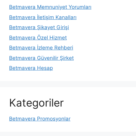
Betmavera Memnuniyet Yorumları
Betmavera İletişim Kanalları
Betmavera Şikayet Girişi
Betmavera Özel Hizmet
Betmavera İzleme Rehberi
Betmavera Güvenilir Şirket
Betmavera Hesap
Kategoriler
Betmavera Promosyonlar