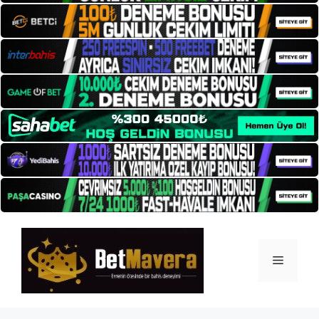
İçeriğe
atla
Menü