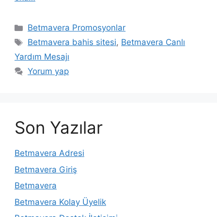
Kategoriler
Betmavera Promosyonlar
Etiketler
Betmavera bahis sitesi
,
Betmavera Canlı
Yardım Mesajı
Yorum yap
Son Yazılar
Betmavera Adresi
Betmavera Giriş
Betmavera
Betmavera Kolay Üyelik