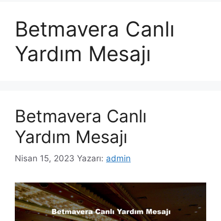
Betmavera Canlı
Yardım Mesajı
Betmavera Canlı
Yardım Mesajı
Nisan 15, 2023
Yazarı:
admin