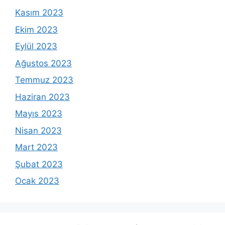
Kasım 2023
Ekim 2023
Eylül 2023
Ağustos 2023
Temmuz 2023
Haziran 2023
Mayıs 2023
Nisan 2023
Mart 2023
Şubat 2023
Ocak 2023