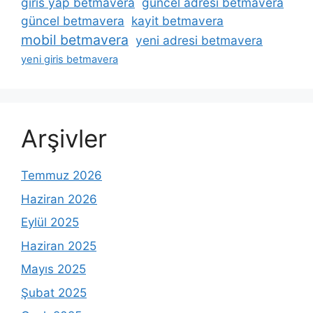
giris yap betmavera
güncel adresi betmavera
güncel betmavera
kayit betmavera
mobil betmavera
yeni adresi betmavera
yeni giris betmavera
Arşivler
Temmuz 2026
Haziran 2026
Eylül 2025
Haziran 2025
Mayıs 2025
Şubat 2025