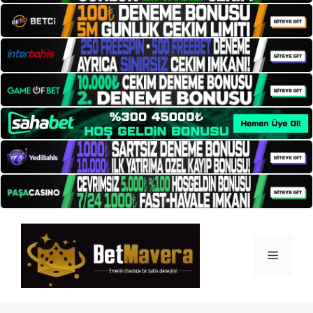
İçeriğe
atla
Menü