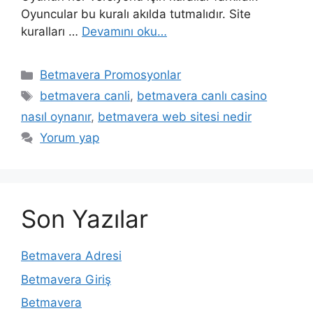
Oyuncular bu kuralı akılda tutmalıdır. Site
kuralları …
Devamını oku…
Kategoriler
Betmavera Promosyonlar
Etiketler
betmavera canli
,
betmavera canlı casino
nasıl oynanır
,
betmavera web sitesi nedir
Yorum yap
Son Yazılar
Betmavera Adresi
Betmavera Giriş
Betmavera