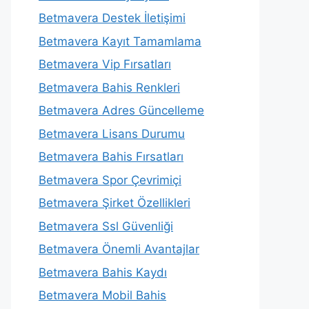
Betmavera Destek İletişimi
Betmavera Kayıt Tamamlama
Betmavera Vip Fırsatları
Betmavera Bahis Renkleri
Betmavera Adres Güncelleme
Betmavera Lisans Durumu
Betmavera Bahis Fırsatları
Betmavera Spor Çevrimiçi
Betmavera Şirket Özellikleri
Betmavera Ssl Güvenliği
Betmavera Önemli Avantajlar
Betmavera Bahis Kaydı
Betmavera Mobil Bahis