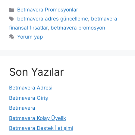
Kategoriler
Betmavera Promosyonlar
Etiketler
betmavera adres güncelleme
,
betmavera
finansal fırsatlar
,
betmavera promosyon
Yorum yap
Son Yazılar
Betmavera Adresi
Betmavera Giriş
Betmavera
Betmavera Kolay Üyelik
Betmavera Destek İletişimi