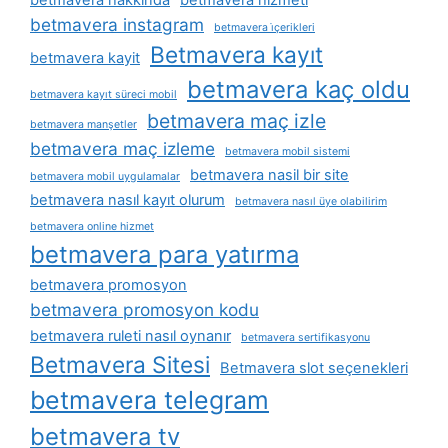
betmavera hakkında
betmavera hizmeti
betmavera instagram
betmavera i̇çerikleri
Betmavera kayıt
betmavera kayit
betmavera kaç oldu
betmavera kayıt süreci mobil
betmavera maç izle
betmavera manşetler
betmavera maç izleme
betmavera mobil sistemi
betmavera nasil bir site
betmavera mobil uygulamalar
betmavera nasıl kayıt olurum
betmavera nasıl üye olabilirim
betmavera online hizmet
betmavera para yatırma
betmavera promosyon
betmavera promosyon kodu
betmavera ruleti nasıl oynanır
betmavera sertifikasyonu
Betmavera Sitesi
Betmavera slot seçenekleri
betmavera telegram
betmavera tv