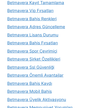
Betmavera Kayıt Tamamlama
Betmavera Vip Fırsatları
Betmavera Bahis Renkleri
Betmavera Adres Güncelleme
Betmavera Lisans Durumu
Betmavera Bahis Fırsatları
Betmavera Spor Çevrimiçi
Betmavera Şirket Özellikleri
Betmavera Ssl Güvenliği
Betmavera Önemli Avantajlar
Betmavera Bahis Kaydı
Betmavera Mobil Bahis
Betmavera Üyelik Aktivasyonu
Betmavera Memnuniyet Yorumları