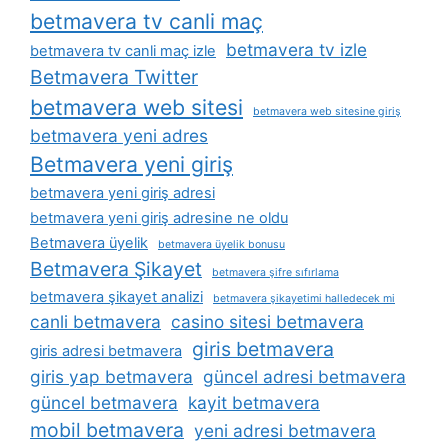
betmavera tv canli maç
betmavera tv izle
betmavera tv canli maç izle
Betmavera Twitter
betmavera web sitesi
betmavera web sitesine giriş
betmavera yeni adres
Betmavera yeni giriş
betmavera yeni giriş adresi
betmavera yeni giriş adresine ne oldu
Betmavera üyelik
betmavera üyelik bonusu
Betmavera Şikayet
betmavera şifre sıfırlama
betmavera şikayet analizi
betmavera şikayetimi halledecek mi
canli betmavera
casino sitesi betmavera
giris betmavera
giris adresi betmavera
giris yap betmavera
güncel adresi betmavera
güncel betmavera
kayit betmavera
mobil betmavera
yeni adresi betmavera