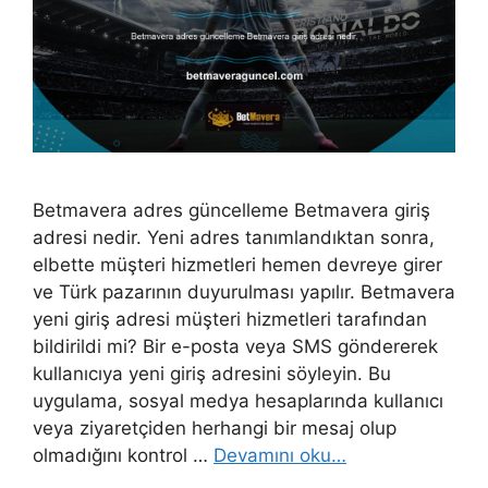
Betmavera adres güncelleme Betmavera giriş
adresi nedir. Yeni adres tanımlandıktan sonra,
elbette müşteri hizmetleri hemen devreye girer
ve Türk pazarının duyurulması yapılır. Betmavera
yeni giriş adresi müşteri hizmetleri tarafından
bildirildi mi? Bir e-posta veya SMS göndererek
kullanıcıya yeni giriş adresini söyleyin. Bu
uygulama, sosyal medya hesaplarında kullanıcı
veya ziyaretçiden herhangi bir mesaj olup
olmadığını kontrol …
Devamını oku…