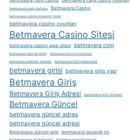
betmavera canlı casino
betmavera canlı casino oyunları
Betmavera Casino
betmavera canlı dağıtıcı
betmavera casino güvenilir midir
betmavera casino oyunları
Betmavera Casino Sitesi
betmavera com
betmavera casino web sitesi
betmavera destek ekibi
betmavera erişim sorunları
betmavera etkinlik oranları
betmavera form doldurmak
betmavera girisi
betmavera giris yap
Betmavera Giriş
Betmavera Giriş Adresi
betmavera giriş bilgileri
Betmavera Güncel
betmavera güncel adres
betmavera güncel adresi
Betmavera güncel giriş
betmavera güvenlir mi