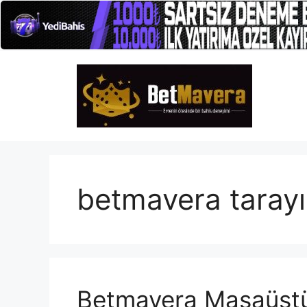
İçeriğe
atla
betmavera tarayı
Betmavera Masaüstü 