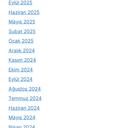
Eylül 2025
Haziran 2025
Mayıs 2025
Şubat 2025
Ocak 2025
Aralık 2024
Kasım 2024
Ekim 2024
Eylül 2024
Ağustos 2024
Temmuz 2024
Haziran 2024
Mayıs 2024
Nisan 2024