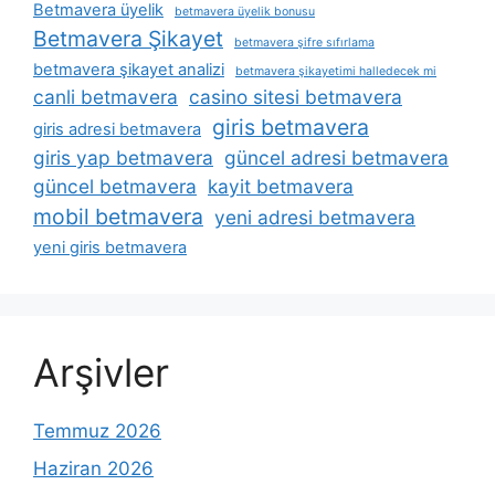
Betmavera üyelik
betmavera üyelik bonusu
Betmavera Şikayet
betmavera şifre sıfırlama
betmavera şikayet analizi
betmavera şikayetimi halledecek mi
canli betmavera
casino sitesi betmavera
giris betmavera
giris adresi betmavera
giris yap betmavera
güncel adresi betmavera
güncel betmavera
kayit betmavera
mobil betmavera
yeni adresi betmavera
yeni giris betmavera
Arşivler
Temmuz 2026
Haziran 2026