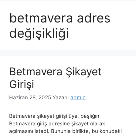
betmavera adres
değişikliği
Betmavera Şikayet
Girişi
Haziran 28, 2025
Yazarı:
admin
Betmavera şikayet girişi üye, başlığın
Betmavera giriş adresine şikayet olarak
açılmasını istedi. Bununla birlikte, bu konudaki