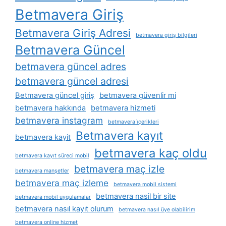
Betmavera Giriş
Betmavera Giriş Adresi
betmavera giriş bilgileri
Betmavera Güncel
betmavera güncel adres
betmavera güncel adresi
Betmavera güncel giriş
betmavera güvenlir mi
betmavera hakkında
betmavera hizmeti
betmavera instagram
betmavera i̇çerikleri
Betmavera kayıt
betmavera kayit
betmavera kaç oldu
betmavera kayıt süreci mobil
betmavera maç izle
betmavera manşetler
betmavera maç izleme
betmavera mobil sistemi
betmavera nasil bir site
betmavera mobil uygulamalar
betmavera nasıl kayıt olurum
betmavera nasıl üye olabilirim
betmavera online hizmet