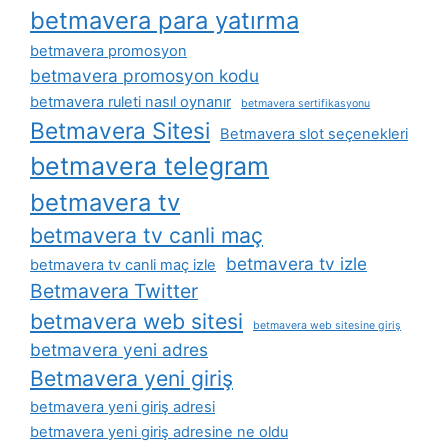
betmavera para yatırma
betmavera promosyon
betmavera promosyon kodu
betmavera ruleti nasıl oynanır
betmavera sertifikasyonu
Betmavera Sitesi
Betmavera slot seçenekleri
betmavera telegram
betmavera tv
betmavera tv canli maç
betmavera tv izle
betmavera tv canli maç izle
Betmavera Twitter
betmavera web sitesi
betmavera web sitesine giriş
betmavera yeni adres
Betmavera yeni giriş
betmavera yeni giriş adresi
betmavera yeni giriş adresine ne oldu