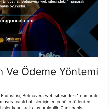
n Ve Ödeme Yöntemi
ndüstrisi, Betmavera web sitesindeki 1 numaralı
mavera canlı bahisler için en popüler türlerden
ahisler konularak oluşturulabilir. Canlı bahis