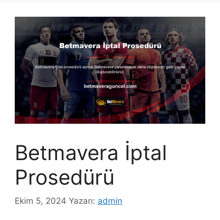
Betmavera İptal
Prosedürü
Ekim 5, 2024
Yazarı:
admin