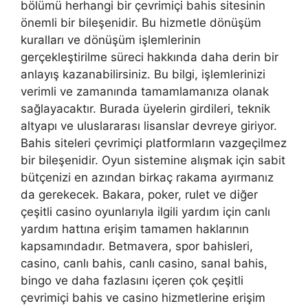
bölümü herhangi bir çevrimiçi bahis sitesinin
önemli bir bileşenidir. Bu hizmetle dönüşüm
kuralları ve dönüşüm işlemlerinin
gerçekleştirilme süreci hakkında daha derin bir
anlayış kazanabilirsiniz. Bu bilgi, işlemlerinizi
verimli ve zamanında tamamlamanıza olanak
sağlayacaktır. Burada üyelerin girdileri, teknik
altyapı ve uluslararası lisanslar devreye giriyor.
Bahis siteleri çevrimiçi platformların vazgeçilmez
bir bileşenidir. Oyun sistemine alışmak için sabit
bütçenizi en azından birkaç rakama ayırmanız
da gerekecek. Bakara, poker, rulet ve diğer
çeşitli casino oyunlarıyla ilgili yardım için canlı
yardım hattına erişim tamamen haklarının
kapsamındadır. Betmavera, spor bahisleri,
casino, canlı bahis, canlı casino, sanal bahis,
bingo ve daha fazlasını içeren çok çeşitli
çevrimiçi bahis ve casino hizmetlerine erişim