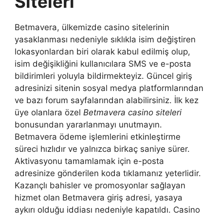
Siteleri
Betmavera, ülkemizde casino sitelerinin
yasaklanması nedeniyle sıklıkla isim değiştiren
lokasyonlardan biri olarak kabul edilmiş olup,
isim değişikliğini kullanıcılara SMS ve e-posta
bildirimleri yoluyla bildirmekteyiz. Güncel giriş
adresinizi sitenin sosyal medya platformlarından
ve bazı forum sayfalarından alabilirsiniz. İlk kez
üye olanlara özel
Betmavera casino siteleri
bonusundan yararlanmayı unutmayın.
Betmavera ödeme işlemlerini etkinleştirme
süreci hızlıdır ve yalnızca birkaç saniye sürer.
Aktivasyonu tamamlamak için e-posta
adresinize gönderilen koda tıklamanız yeterlidir.
Kazançlı bahisler ve promosyonlar sağlayan
hizmet olan Betmavera giriş adresi, yasaya
aykırı olduğu iddiası nedeniyle kapatıldı. Casino