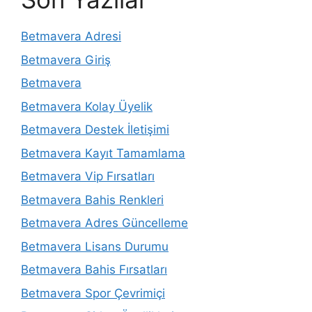
Betmavera Adresi
Betmavera Giriş
Betmavera
Betmavera Kolay Üyelik
Betmavera Destek İletişimi
Betmavera Kayıt Tamamlama
Betmavera Vip Fırsatları
Betmavera Bahis Renkleri
Betmavera Adres Güncelleme
Betmavera Lisans Durumu
Betmavera Bahis Fırsatları
Betmavera Spor Çevrimiçi