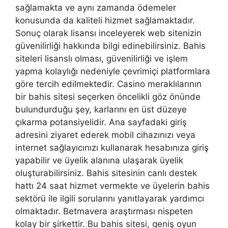
sağlamakta ve aynı zamanda ödemeler
konusunda da kaliteli hizmet sağlamaktadır.
Sonuç olarak lisansı inceleyerek web sitenizin
güvenilirliği hakkında bilgi edinebilirsiniz. Bahis
siteleri lisanslı olması, güvenilirliği ve işlem
yapma kolaylığı nedeniyle çevrimiçi platformlara
göre tercih edilmektedir. Casino meraklılarının
bir bahis sitesi seçerken öncelikli göz önünde
bulundurduğu şey, karlarını en üst düzeye
çıkarma potansiyelidir. Ana sayfadaki giriş
adresini ziyaret ederek mobil cihazınızı veya
internet sağlayıcınızı kullanarak hesabınıza giriş
yapabilir ve üyelik alanına ulaşarak üyelik
oluşturabilirsiniz. Bahis sitesinin canlı destek
hattı 24 saat hizmet vermekte ve üyelerin bahis
sektörü ile ilgili sorularını yanıtlayarak yardımcı
olmaktadır. Betmavera araştırması nispeten
kolay bir şirkettir. Bu bahis sitesi, geniş oyun