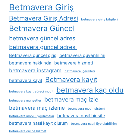
Betmavera Giriş
Betmavera Giriş Adresi
betmavera giriş bilgileri
Betmavera Güncel
betmavera güncel adres
betmavera güncel adresi
Betmavera güncel giriş
betmavera güvenlir mi
betmavera hakkında
betmavera hizmeti
betmavera instagram
betmavera i̇çerikleri
Betmavera kayıt
betmavera kayit
betmavera kaç oldu
betmavera kayıt süreci mobil
betmavera maç izle
betmavera manşetler
betmavera maç izleme
betmavera mobil sistemi
betmavera nasil bir site
betmavera mobil uygulamalar
betmavera nasıl kayıt olurum
betmavera nasıl üye olabilirim
betmavera online hizmet