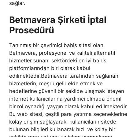
sağlar.
Betmavera Şirketi İptal
Prosedürü
Tanınmış bir çevrimiçi bahis sitesi olan
Betmavera, profesyonel ve kaliteli alternatif
hizmetler sunan, sektördeki en iyi bahis
platformlarından biri olarak kabul
edilmektedir.Betmavera tarafından sağlanan
hizmetlerin, meşru gelir elde etmek ve
hedeflerine güvenli bir şekilde ulaşmak isteyen
internet kullanıcılarına yardımcı olmada önemli
bir rol oynadığı yaygın olarak kabul edilmektedir.
Bu web sitesi, çeşitli para yatırma seçeneklerine
kolay erişim sağlayarak, kullanıcıların sitede
bulunan bilgileri kullanarak hızlı ve kolay bir