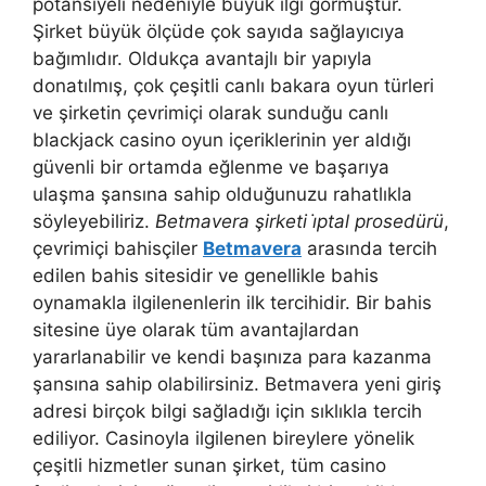
potansiyeli nedeniyle büyük ilgi görmüştür.
Şirket büyük ölçüde çok sayıda sağlayıcıya
bağımlıdır. Oldukça avantajlı bir yapıyla
donatılmış, çok çeşitli canlı bakara oyun türleri
ve şirketin çevrimiçi olarak sunduğu canlı
blackjack casino oyun içeriklerinin yer aldığı
güvenli bir ortamda eğlenme ve başarıya
ulaşma şansına sahip olduğunuzu rahatlıkla
söyleyebiliriz.
Betmavera şirketi i̇ptal prosedürü
,
çevrimiçi bahisçiler
Betmavera
arasında tercih
edilen bahis sitesidir ve genellikle bahis
oynamakla ilgilenenlerin ilk tercihidir. Bir bahis
sitesine üye olarak tüm avantajlardan
yararlanabilir ve kendi başınıza para kazanma
şansına sahip olabilirsiniz. Betmavera yeni giriş
adresi birçok bilgi sağladığı için sıklıkla tercih
ediliyor. Casinoyla ilgilenen bireylere yönelik
çeşitli hizmetler sunan şirket, tüm casino