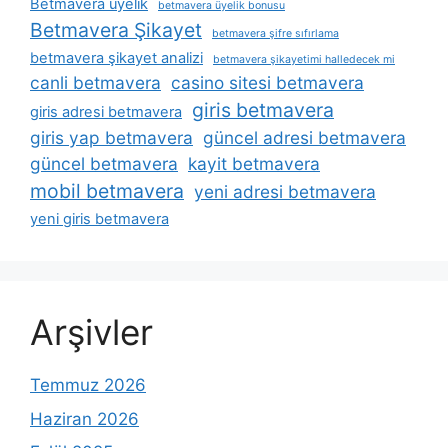
Betmavera üyelik
betmavera üyelik bonusu
Betmavera Şikayet
betmavera şifre sıfırlama
betmavera şikayet analizi
betmavera şikayetimi halledecek mi
canli betmavera
casino sitesi betmavera
giris betmavera
giris adresi betmavera
giris yap betmavera
güncel adresi betmavera
güncel betmavera
kayit betmavera
mobil betmavera
yeni adresi betmavera
yeni giris betmavera
Arşivler
Temmuz 2026
Haziran 2026