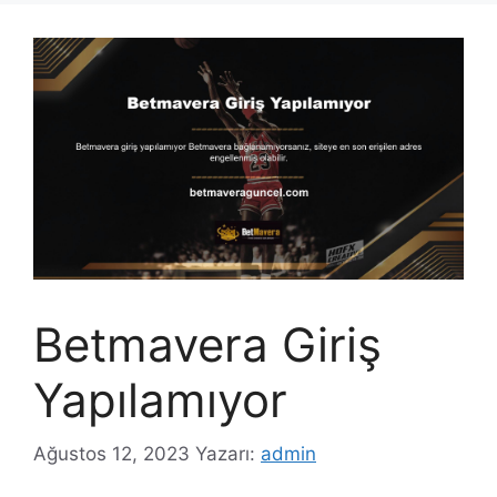
Betmavera Giriş
Yapılamıyor
Ağustos 12, 2023
Yazarı:
admin