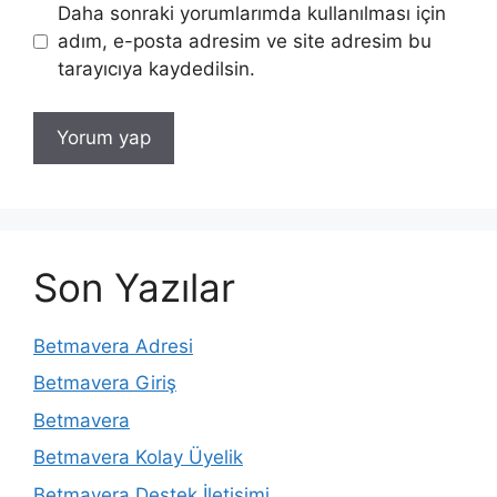
Daha sonraki yorumlarımda kullanılması için
adım, e-posta adresim ve site adresim bu
tarayıcıya kaydedilsin.
Son Yazılar
Betmavera Adresi
Betmavera Giriş
Betmavera
Betmavera Kolay Üyelik
Betmavera Destek İletişimi