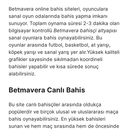
Betmavera online bahis siteleri, oyunculara
sanal oyun odalarında bahis yapma imkanı
sunuyor. Toplam oynama süresi 2-3 dakika olan
bilgisayar kontrollü
Betmavera bahisçi altyapısı
sanal oyunlara bahis oynayabilirsiniz. Bu
oyunlar arasında futbol, ​​basketbol, ​​at yarışı,
köpek yarışı ve sanal yarış yer alır.Yüksek kaliteli
grafikler sayesinde sıkılmadan koordineli
bahisler yapabilir ve kısa sürede sonuç
alabilirsiniz.
Betmavera Canlı Bahis
Bu site canlı bahisçiler arasında oldukça
popülerdir ve birçok ulusal ve uluslararası maça
bahis oynayabilirsiniz. En yüksek bahisleri
sunan ve hem maç sırasında hem de öncesinde