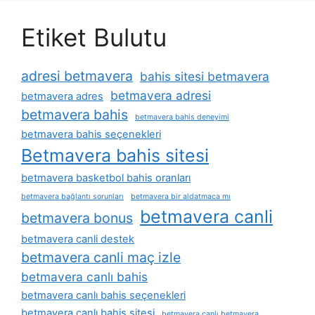
Etiket Bulutu
adresi betmavera
bahis sitesi betmavera
betmavera adresi
betmavera adres
betmavera bahis
betmavera bahis deneyimi
betmavera bahis seçenekleri
Betmavera bahis sitesi
betmavera basketbol bahis oranları
betmavera bağlantı sorunları
betmavera bir aldatmaca mı
betmavera canli
betmavera bonus
betmavera canli destek
betmavera canli maç izle
betmavera canlı bahis
betmavera canlı bahis seçenekleri
betmavera canlı bahis sitesi
betmavera canlı betmavera