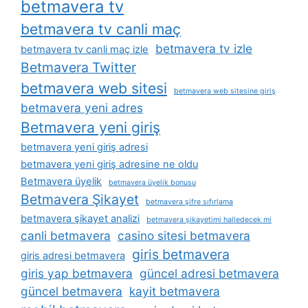
betmavera tv
betmavera tv canli maç
betmavera tv izle
betmavera tv canli maç izle
Betmavera Twitter
betmavera web sitesi
betmavera web sitesine giriş
betmavera yeni adres
Betmavera yeni giriş
betmavera yeni giriş adresi
betmavera yeni giriş adresine ne oldu
Betmavera üyelik
betmavera üyelik bonusu
Betmavera Şikayet
betmavera şifre sıfırlama
betmavera şikayet analizi
betmavera şikayetimi halledecek mi
canli betmavera
casino sitesi betmavera
giris betmavera
giris adresi betmavera
giris yap betmavera
güncel adresi betmavera
güncel betmavera
kayit betmavera