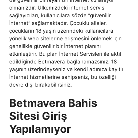
olmanızdır. Ülkemizdeki internet servis
sağlayıcıları, kullanıcılara sözde “güvenilir
İnternet” sağlamaktadır. Çocuklu aileler,
çocukların 18 yaşın üzerindeki kullanıcılara
yönelik web sitelerine erişmesini önlemek için
genellikle güvenilir bir İnternet planını
etkinleştirir. Bu plan İnternet Servisleri ile aktif
edildiğinde Betmavera bağlanamazsınız. 18
yaşının üzerindeyseniz ve kendi adınıza kayıtlı
İnternet hizmetlerine sahipseniz, bu özelliği
devre dışı bırakabilirsiniz.
Betmavera Bahis
Sitesi Giriş
Yapılamıyor