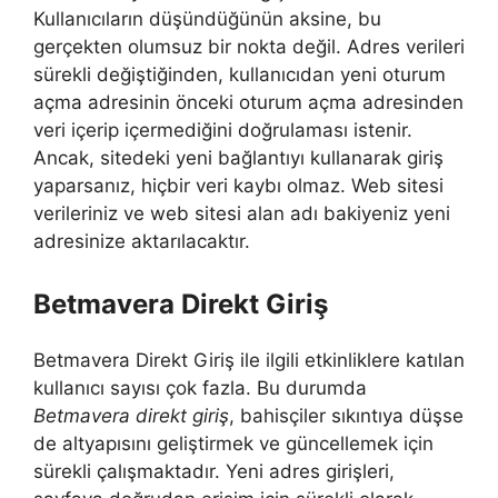
Kullanıcıların düşündüğünün aksine, bu
gerçekten olumsuz bir nokta değil. Adres verileri
sürekli değiştiğinden, kullanıcıdan yeni oturum
açma adresinin önceki oturum açma adresinden
veri içerip içermediğini doğrulaması istenir.
Ancak, sitedeki yeni bağlantıyı kullanarak giriş
yaparsanız, hiçbir veri kaybı olmaz. Web sitesi
verileriniz ve web sitesi alan adı bakiyeniz yeni
adresinize aktarılacaktır.
Betmavera Direkt Giriş
Betmavera Direkt Giriş ile ilgili etkinliklere katılan
kullanıcı sayısı çok fazla. Bu durumda
Betmavera direkt giriş
, bahisçiler sıkıntıya düşse
de altyapısını geliştirmek ve güncellemek için
sürekli çalışmaktadır. Yeni adres girişleri,