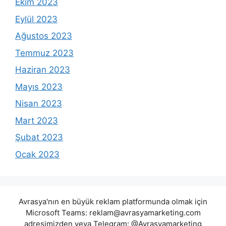
Ekim 2023
Eylül 2023
Ağustos 2023
Temmuz 2023
Haziran 2023
Mayıs 2023
Nisan 2023
Mart 2023
Şubat 2023
Ocak 2023
Avrasya'nın en büyük reklam platformunda olmak için
Microsoft Teams:
reklam@avrasyamarketing.com
adresimizden veya Telegram: @Avrasyamarketing