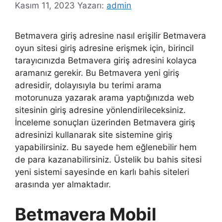
Kasım 11, 2023
Yazarı:
admin
Betmavera giriş adresine nasıl erişilir Betmavera
oyun sitesi giriş adresine erişmek için, birincil
tarayıcınızda Betmavera giriş adresini kolayca
aramanız gerekir. Bu Betmavera yeni giriş
adresidir, dolayısıyla bu terimi arama
motorunuza yazarak arama yaptığınızda web
sitesinin giriş adresine yönlendirileceksiniz.
İnceleme sonuçları üzerinden Betmavera giriş
adresinizi kullanarak site sistemine giriş
yapabilirsiniz. Bu sayede hem eğlenebilir hem
de para kazanabilirsiniz. Üstelik bu bahis sitesi
yeni sistemi sayesinde en karlı bahis siteleri
arasında yer almaktadır.
Betmavera Mobil