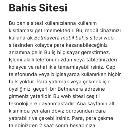
Bahis Sitesi
Bu bahis sitesi kullanıcılarına kullanım
kısıtlaması getirmemektedir. Bu, mobil cihazınızı
kullanarak
Betmavera mobil bahis sitesi
web
sitesinden kolayca para kazanabileceğiniz
anlamına gelir. Bu iş bilgisayar gerektirmez.
İşlemi akıllı telefonunuzdan veya tabletinizden
kolayca ve rahatlıkla tamamlayabilirsiniz. Cep
telefonunda veya bilgisayarda kullanırken hiçbir
fark yoktur. Para yatırmak veya çekmek için
üyeliğinizi geçerli bir Betmavera adresine
girmeniz yeterlidir. Bu web sitesi çeşitli
teknolojilere dayanmaktadır. Ana sayfanın alt
kısmında yer alan döviz bürosundan para
yatırabilir ve çekebilirsiniz. Para, para çekme
talebinizden 2 saat sonra hesabınıza