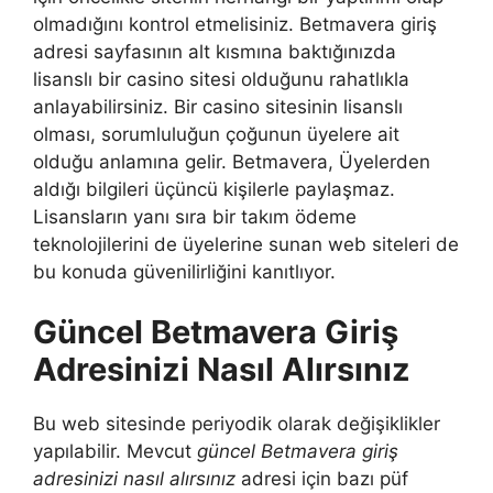
olmadığını kontrol etmelisiniz. Betmavera giriş
adresi sayfasının alt kısmına baktığınızda
lisanslı bir casino sitesi olduğunu rahatlıkla
anlayabilirsiniz. Bir casino sitesinin lisanslı
olması, sorumluluğun çoğunun üyelere ait
olduğu anlamına gelir. Betmavera, Üyelerden
aldığı bilgileri üçüncü kişilerle paylaşmaz.
Lisansların yanı sıra bir takım ödeme
teknolojilerini de üyelerine sunan web siteleri de
bu konuda güvenilirliğini kanıtlıyor.
Güncel Betmavera Giriş
Adresinizi Nasıl Alırsınız
Bu web sitesinde periyodik olarak değişiklikler
yapılabilir. Mevcut
güncel Betmavera giriş
adresinizi nasıl alırsınız
adresi için bazı püf