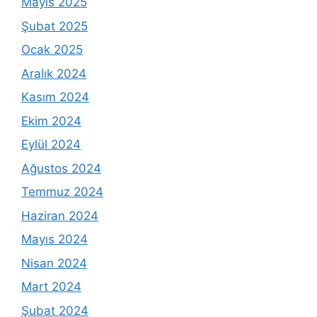
Mayıs 2025
Şubat 2025
Ocak 2025
Aralık 2024
Kasım 2024
Ekim 2024
Eylül 2024
Ağustos 2024
Temmuz 2024
Haziran 2024
Mayıs 2024
Nisan 2024
Mart 2024
Şubat 2024