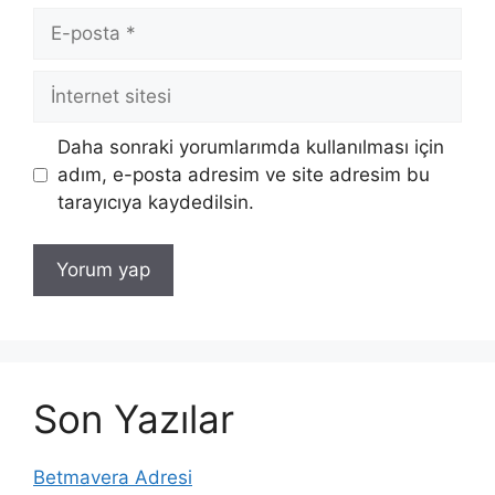
E-
posta
İnternet
sitesi
Daha sonraki yorumlarımda kullanılması için
adım, e-posta adresim ve site adresim bu
tarayıcıya kaydedilsin.
Son Yazılar
Betmavera Adresi