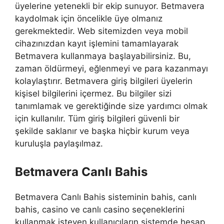
üyelerine yetenekli bir ekip sunuyor. Betmavera
kaydolmak için öncelikle üye olmanız
gerekmektedir. Web sitemizden veya mobil
cihazınızdan kayıt işlemini tamamlayarak
Betmavera kullanmaya başlayabilirsiniz. Bu,
zaman öldürmeyi, eğlenmeyi ve para kazanmayı
kolaylaştırır. Betmavera giriş bilgileri üyelerin
kişisel bilgilerini içermez. Bu bilgiler sizi
tanımlamak ve gerektiğinde size yardımcı olmak
için kullanılır. Tüm giriş bilgileri güvenli bir
şekilde saklanır ve başka hiçbir kurum veya
kuruluşla paylaşılmaz.
Betmavera Canlı Bahis
Betmavera Canlı Bahis sisteminin bahis, canlı
bahis, casino ve canlı casino seçeneklerini
kullanmak isteyen kullanıcıların sistemde hesap