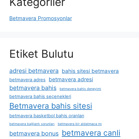
Kategoriler
Betmavera Promosyonlar
Etiket Bulutu
adresi betmavera
bahis sitesi betmavera
betmavera adresi
betmavera adres
betmavera bahis
betmavera bahis deneyimi
betmavera bahis seçenekleri
Betmavera bahis sitesi
betmavera basketbol bahis oranları
betmavera bağlantı sorunları
betmavera bir aldatmaca mı
betmavera canli
betmavera bonus