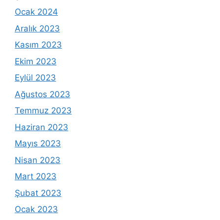
Ocak 2024
Aralık 2023
Kasım 2023
Ekim 2023
Eylül 2023
Ağustos 2023
Temmuz 2023
Haziran 2023
Mayıs 2023
Nisan 2023
Mart 2023
Şubat 2023
Ocak 2023