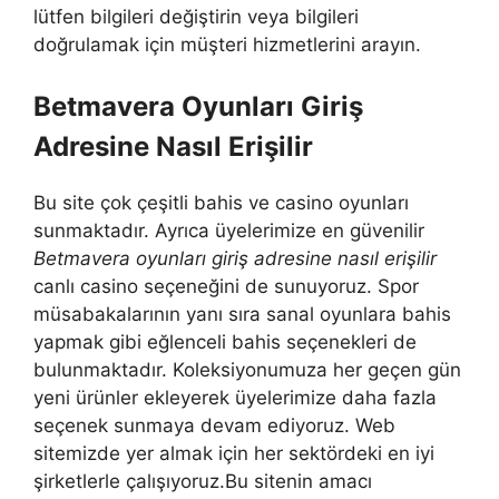
lütfen bilgileri değiştirin veya bilgileri
doğrulamak için müşteri hizmetlerini arayın.
Betmavera Oyunları Giriş
Adresine Nasıl Erişilir
Bu site çok çeşitli bahis ve casino oyunları
sunmaktadır. Ayrıca üyelerimize en güvenilir
Betmavera oyunları giriş adresine nasıl erişilir
canlı casino seçeneğini de sunuyoruz. Spor
müsabakalarının yanı sıra sanal oyunlara bahis
yapmak gibi eğlenceli bahis seçenekleri de
bulunmaktadır. Koleksiyonumuza her geçen gün
yeni ürünler ekleyerek üyelerimize daha fazla
seçenek sunmaya devam ediyoruz. Web
sitemizde yer almak için her sektördeki en iyi
şirketlerle çalışıyoruz.Bu sitenin amacı