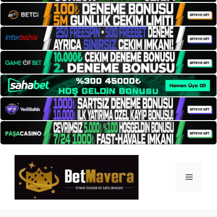
İçeriğe
atla
Menü