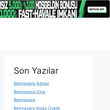
Son Yazılar
Betmavera Adresi
Betmavera Giriş
Betmavera
Betmavera Kolay Üyelik