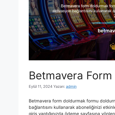
Betmavera Form
Eylül 11, 2024
Yazarı:
admin
Betmavera form doldurmak formu doldur
bağlantısını kullanarak aboneliğinizi etki
giriş yaptığınızda ödeme sayfasına yönle