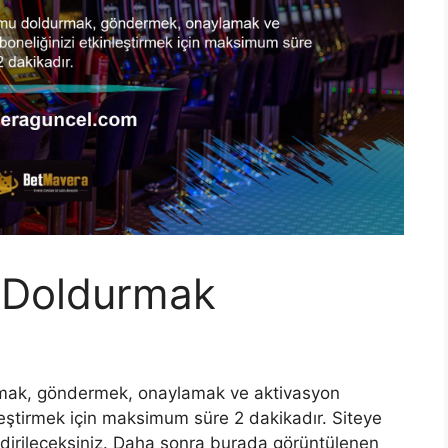
 Doldurmak
mak, göndermek, onaylamak ve aktivasyon
nleştirmek için maksimum süre 2 dakikadır. Siteye
ndirileceksiniz. Daha sonra burada görüntülenen