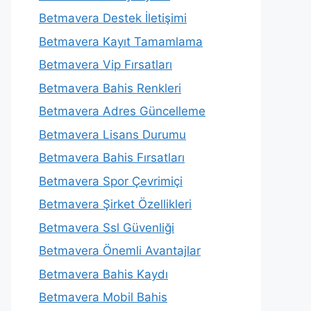
Betmavera Destek İletişimi
Betmavera Kayıt Tamamlama
Betmavera Vip Fırsatları
Betmavera Bahis Renkleri
Betmavera Adres Güncelleme
Betmavera Lisans Durumu
Betmavera Bahis Fırsatları
Betmavera Spor Çevrimiçi
Betmavera Şirket Özellikleri
Betmavera Ssl Güvenliği
Betmavera Önemli Avantajlar
Betmavera Bahis Kaydı
Betmavera Mobil Bahis