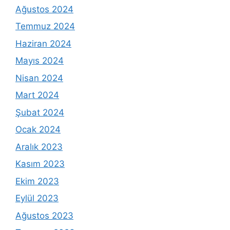
Ağustos 2024
Temmuz 2024
Haziran 2024
Mayıs 2024
Nisan 2024
Mart 2024
Şubat 2024
Ocak 2024
Aralık 2023
Kasım 2023
Ekim 2023
Eylül 2023
Ağustos 2023