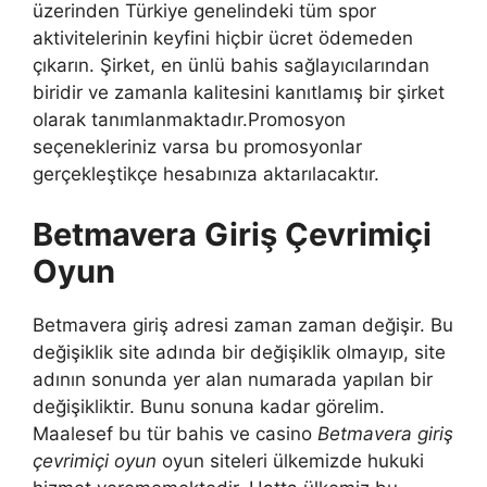
üzerinden Türkiye genelindeki tüm spor
aktivitelerinin keyfini hiçbir ücret ödemeden
çıkarın. Şirket, en ünlü bahis sağlayıcılarından
biridir ve zamanla kalitesini kanıtlamış bir şirket
olarak tanımlanmaktadır.Promosyon
seçenekleriniz varsa bu promosyonlar
gerçekleştikçe hesabınıza aktarılacaktır.
Betmavera Giriş Çevrimiçi
Oyun
Betmavera giriş adresi zaman zaman değişir. Bu
değişiklik site adında bir değişiklik olmayıp, site
adının sonunda yer alan numarada yapılan bir
değişikliktir. Bunu sonuna kadar görelim.
Maalesef bu tür bahis ve casino
Betmavera giriş
çevrimiçi oyun
oyun siteleri ülkemizde hukuki