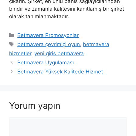
çıkarın. Şirket, en ünlü bahis sağlayıcılarından
biridir ve zamanla kalitesini kanıtlamış bir şirket
olarak tanımlanmaktadır.
Kategoriler
Betmavera Promosyonlar
Etiketler
betmavera çevrimiçi oyun
,
betmavera
hizmetler
,
yeni giris betmavera
Betmavera Uygulaması
Betmavera Yüksek Kalitede Hizmet
Yorum yapın
Yorum