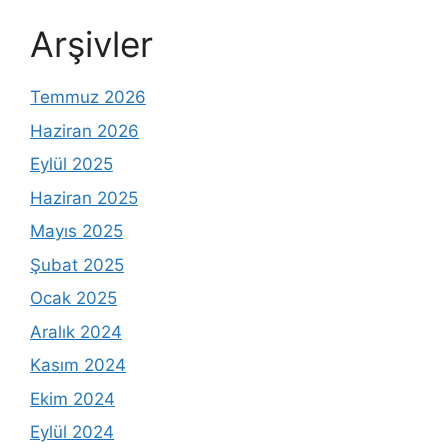
Arşivler
Temmuz 2026
Haziran 2026
Eylül 2025
Haziran 2025
Mayıs 2025
Şubat 2025
Ocak 2025
Aralık 2024
Kasım 2024
Ekim 2024
Eylül 2024