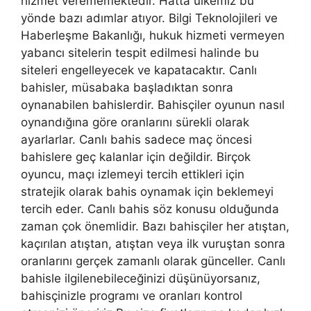
hizmet verememektedir. Hatta ülkemiz bu
yönde bazı adımlar atıyor. Bilgi Teknolojileri ve
Haberleşme Bakanlığı, hukuk hizmeti vermeyen
yabancı sitelerin tespit edilmesi halinde bu
siteleri engelleyecek ve kapatacaktır. Canlı
bahisler, müsabaka başladıktan sonra
oynanabilen bahislerdir. Bahisçiler oyunun nasıl
oynandığına göre oranlarını sürekli olarak
ayarlarlar. Canlı bahis sadece maç öncesi
bahislere geç kalanlar için değildir. Birçok
oyuncu, maçı izlemeyi tercih ettikleri için
stratejik olarak bahis oynamak için beklemeyi
tercih eder. Canlı bahis söz konusu olduğunda
zaman çok önemlidir. Bazı bahisçiler her atıştan,
kaçırılan atıştan, atıştan veya ilk vuruştan sonra
oranlarını gerçek zamanlı olarak günceller. Canlı
bahisle ilgilenebileceğinizi düşünüyorsanız,
bahisçinizle programı ve oranları kontrol