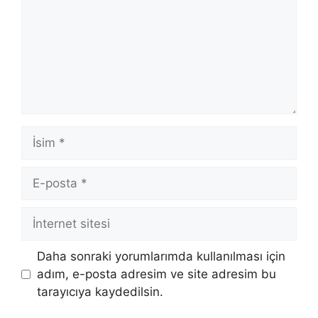
İsim
E-
posta
İnternet
sitesi
Daha sonraki yorumlarımda kullanılması için
adım, e-posta adresim ve site adresim bu
tarayıcıya kaydedilsin.