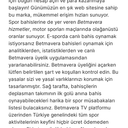
için bugün hesap açın ve para kazanmaya
başlayın! Günümüzün en şık web sitesine sahip
bu marka, mükemmel erişim hızları sunuyor.
Spor bahislerine de yer veren
Betmavera
hizmetler
, motor sporları maçlarında olağanüstü
oranlar sunuyor. E-sporda canlı bahis oynamak
istiyorsanız Betmavera bahisleri oynamak için
analitiklerden, istatistiklerden ve canlı
Betmavera üyelik uygulamasından
yararlanabilirsiniz. Betmavera üyeliğini açarken
lütfen belirtilen şart ve koşulları kontrol edin. Bu
yasalar sizi ve yasal varlıklarınızı korumak için
tasarlanmıştır. Sağ tarafta, bahisçilerin
deplasman takımının ilk golü anına bahis
oynayabilecekleri harika bir spor müsabakaları
listesi bulacaksınız. Betmavera TV platformu
üzerinden Türkiye genelindeki tüm spor
aktivitelerinin keyfini hiçbir ücret ödemeden