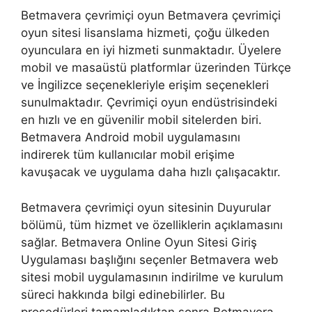
Betmavera çevrimiçi oyun Betmavera çevrimiçi
oyun sitesi lisanslama hizmeti, çoğu ülkeden
oyunculara en iyi hizmeti sunmaktadır. Üyelere
mobil ve masaüstü platformlar üzerinden Türkçe
ve İngilizce seçenekleriyle erişim seçenekleri
sunulmaktadır. Çevrimiçi oyun endüstrisindeki
en hızlı ve en güvenilir mobil sitelerden biri.
Betmavera Android mobil uygulamasını
indirerek tüm kullanıcılar mobil erişime
kavuşacak ve uygulama daha hızlı çalışacaktır.
Betmavera çevrimiçi oyun sitesinin Duyurular
bölümü, tüm hizmet ve özelliklerin açıklamasını
sağlar. Betmavera Online Oyun Sitesi Giriş
Uygulaması başlığını seçenler Betmavera web
sitesi mobil uygulamasının indirilme ve kurulum
süreci hakkında bilgi edinebilirler. Bu
prosedürleri tamamladıktan sonra Betmavera