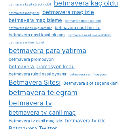
betmavera kaç oldu
betmavera kayıt süreci mobil
betmavera maç izle
betmavera manşetler
betmavera maç izleme
betmavera mobil sistemi
betmavera nasil bir site
betmavera mobil uygulamalar
betmavera nasıl kayıt olurum
betmavera nasıl üye olabilirim
betmavera online hizmet
betmavera para yatırma
betmavera promosyon
betmavera promosyon kodu
betmavera ruleti nasıl oynanır
betmavera sertifikasyonu
Betmavera Sitesi
Betmavera slot seçenekleri
betmavera telegram
betmavera tv
betmavera tv canli maç
betmavera tv izle
betmavera tv canli maç izle
Betmavera Twitter