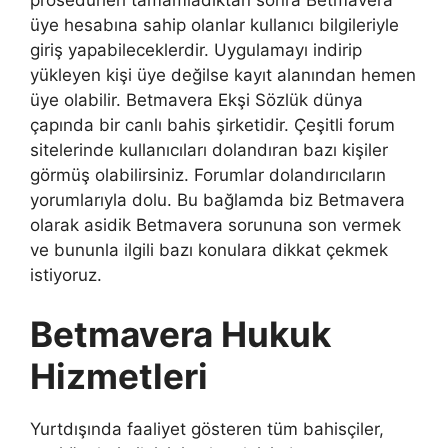
üye hesabına sahip olanlar kullanıcı bilgileriyle
giriş yapabileceklerdir. Uygulamayı indirip
yükleyen kişi üye değilse kayıt alanından hemen
üye olabilir. Betmavera Ekşi Sözlük dünya
çapında bir canlı bahis şirketidir. Çeşitli forum
sitelerinde kullanıcıları dolandıran bazı kişiler
görmüş olabilirsiniz. Forumlar dolandırıcıların
yorumlarıyla dolu. Bu bağlamda biz Betmavera
olarak asidik Betmavera sorununa son vermek
ve bununla ilgili bazı konulara dikkat çekmek
istiyoruz.
Betmavera Hukuk
Hizmetleri
Yurtdışında faaliyet gösteren tüm bahisçiler,