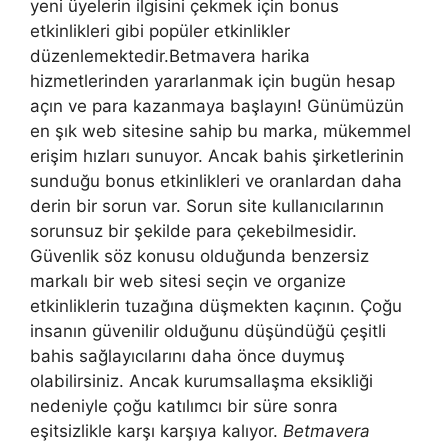
yeni üyelerin ilgisini çekmek için bonus
etkinlikleri gibi popüler etkinlikler
düzenlemektedir.Betmavera harika
hizmetlerinden yararlanmak için bugün hesap
açın ve para kazanmaya başlayın! Günümüzün
en şık web sitesine sahip bu marka, mükemmel
erişim hızları sunuyor. Ancak bahis şirketlerinin
sunduğu bonus etkinlikleri ve oranlardan daha
derin bir sorun var. Sorun site kullanıcılarının
sorunsuz bir şekilde para çekebilmesidir.
Güvenlik söz konusu olduğunda benzersiz
markalı bir web sitesi seçin ve organize
etkinliklerin tuzağına düşmekten kaçının. Çoğu
insanın güvenilir olduğunu düşündüğü çeşitli
bahis sağlayıcılarını daha önce duymuş
olabilirsiniz. Ancak kurumsallaşma eksikliği
nedeniyle çoğu katılımcı bir süre sonra
eşitsizlikle karşı karşıya kalıyor.
Betmavera